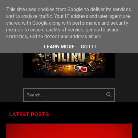
This site uses cookies from Google to deliver its services
and to analyze traffic. Your IP address and user-agent are
shared with Google along with performance and security
metrics to ensure quality of service, generate usage
statistics, and to detect and address abuse.
LEARN MORE
GOT IT
LATEST POSTS