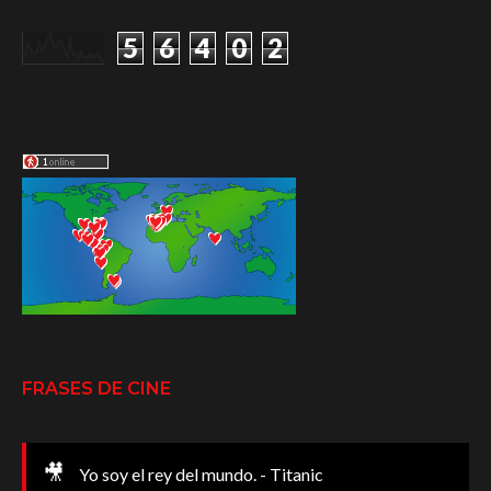
5
6
4
0
2
FRASES DE CINE
🎥
Yo soy el rey del mundo. - Titanic