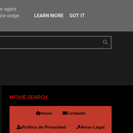
er-agent
rate usage
LEARN MORE
GOT IT
MOVIE SEARCH
Inicio
Contacto
Política de Privacidad
Aviso Legal