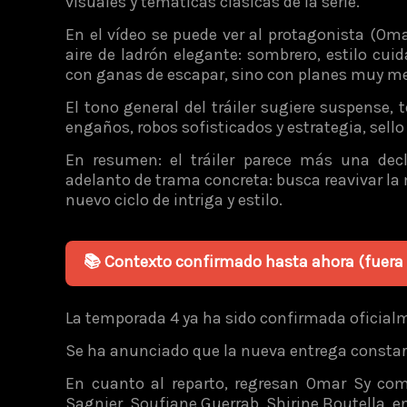
visuales y temáticas clásicas de la serie.
En el vídeo se puede ver al protagonista (Oma
aire de ladrón elegante: sombrero, estilo cu
con ganas de escapar, sino con planes muy m
El tono general del tráiler sugiere suspense, 
engaños, robos sofisticados y estrategia, sello d
En resumen: el tráiler parece más una dec
adelanto de trama concreta: busca reavivar la m
nuevo ciclo de intriga y estilo.
📚 Contexto confirmado hasta ahora (fuera d
La temporada 4 ya ha sido confirmada oficialm
Se ha anunciado que la nueva entrega constará
En cuanto al reparto, regresan Omar Sy com
Sagnier, Soufiane Guerrab, Shirine Boutella, e