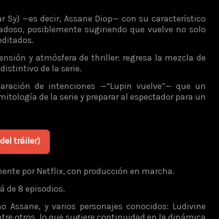
r Sy) —es decir, Assane Diop— con su característico
idadoso, posiblemente sugiriendo que vuelve no solo
editados.
tensión y atmósfera de thriller: regresa la mezcla de
istintivo de la serie.
laración de intenciones —“Lupin vuelve”— que un
itología de la serie y preparar al espectador para un
el tráiler)
ente por Netflix, con producción en marcha.
 de 8 episodios.
o Assane, y varios personajes conocidos: Ludivine
ntre otros, lo que sugiere continuidad en la dinámica