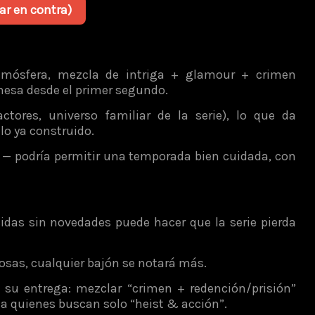
ar en contra)
 atmósfera, mezcla de intriga + glamour + crimen
 mesa desde el primer segundo.
ctores, universo familiar de la serie), lo que da
o ya construido.
 — podría permitir una temporada bien cuidada, con
idas sin novedades puede hacer que la serie pierda
tosas, cualquier bajón se notará más.
e su entrega: mezclar “crimen + redención/prisión”
 a quienes buscan solo “heist & acción”.