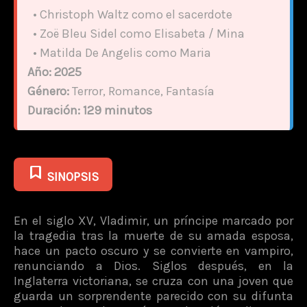
• Christoph Waltz como el sacerdote
• Zoë Bleu Sidel como Elisabeta / Mina
• Matilda De Angelis como Maria
Año:
2025
Género:
Terror, Romance, Fantasía
Duración:
129 minutos
SINOPSIS
En el siglo XV, Vladimir, un príncipe marcado por
la tragedia tras la muerte de su amada esposa,
hace un pacto oscuro y se convierte en vampiro,
renunciando a Dios. Siglos después, en la
Inglaterra victoriana, se cruza con una joven que
guarda un sorprendente parecido con su difunta