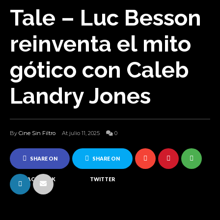
Tale – Luc Besson
reinventa el mito
gótico con Caleb
Landry Jones
By
Cine Sin Filtro
At julio 11, 2025
0
SHARE ON
SHARE ON
FACEBOOK
TWITTER