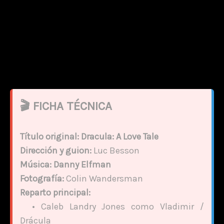
🎬 FICHA TÉCNICA
Título original:
Dracula: A Love Tale
Dirección y guion:
Luc Besson
Música:
Danny Elfman
Fotografía:
Colin Wandersman
Reparto principal:
• Caleb Landry Jones como Vladimir /
Drácula