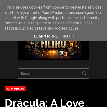
This site uses cookies from Google to deliver its services
and to analyze traffic. Your IP address and user-agent are
shared with Google along with performance and security
metrics to ensure quality of service, generate usage
statistics, and to detect and address abuse.
LEARN MORE
GOT IT
VAMPIROS
Drácula: A Love